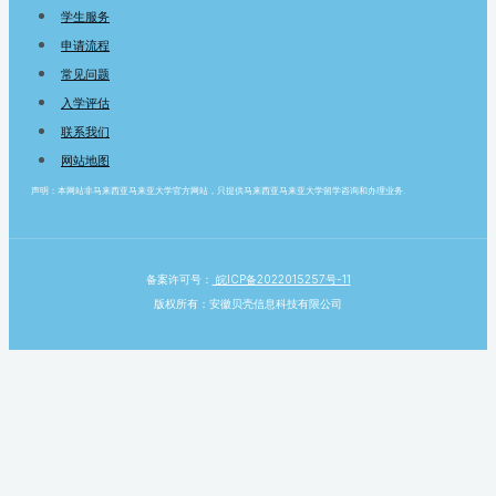
学生服务
申请流程
常见问题
入学评估
联系我们
网站地图
声明：本网站非马来西亚马来亚大学官方网站，只提供马来西亚马来亚大学留学咨询和办理业务.
备案许可号：
皖ICP备2022015257号-11
版权所有：安徽贝壳信息科技有限公司