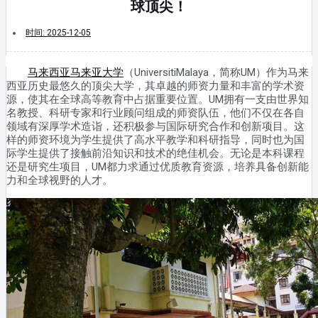
球顶尖！
时间:
2025-12-05
马来西亚马来亚大学
（UniversitiMalaya，简称UM）作为马来
西亚历史最悠久的顶尖大学，其卓越的师资力量和丰富的学术资
源，使其在全球高等教育中占据重要位置。UM拥有一支由世界知
名教授、科研专家和行业顾问组成的师资队伍，他们不仅在各自
领域有深厚学术造诣，还积极参与国际研究合作和创新项目。这
样的师资环境为学生提供了高水平教学和科研指导，同时也为国
际学生提供了接触前沿知识和技术的绝佳机会。无论是本科课程
还是研究生项目，UM都力求通过优质教育资源，培养具备创新能
力和全球视野的人才。