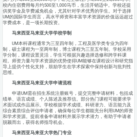
校内住宿费用每月约500至1,000马币，生活开销适中。学校还提
供奖学金及学费减免机会，尤其针对学术优秀的学生。对于选择
UM的国际学生而言，高水平师资和丰富学术资源的价值远远超过
学费成本，是一项长期投资。
马来西亚马来亚大学学校学制
UM本科课程通常为三至四年制，工程及医学类专业为四年
制，硕士课程为一至两年制，博士课程为三至五年制。学校采用
学分制，课程设置灵活，学生可根据兴趣选择选修和跨学科课
程。师资力量与学术资源的优势使得UM能够在课程设计和研究指
导上提供个性化支持，鼓励学生在学术探索中保持创新与批判性
思维。
马来西亚马来亚大学申请流程
申请UM需在招生系统注册账号，提交完整申请材料，包括成
绩单、语言成绩、个人陈述及推荐信。部分热门课程可能要求学
术面试或作品展示。学校根据学术成绩、科研潜力、语言能力及
综合素质综合评估申请者，确保每位学生都能充分利用UM的师资
和学术资源。提前准备申请材料并展示学术潜力，有助于申请者
脱颖而出，获得名师指导机会。
马来西亚马来亚大学热门专业