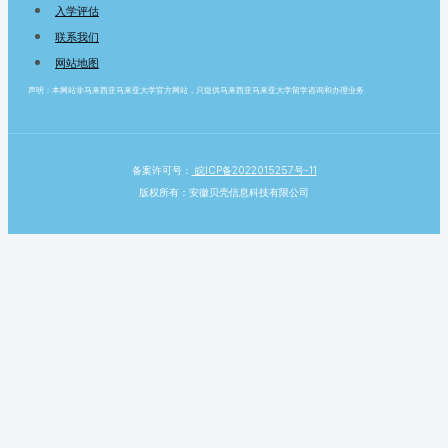
入学评估
联系我们
网站地图
声明：本网站非马来西亚马来亚大学官方网站，只提供马来西亚马来亚大学留学咨询和办理业务.
备案许可号：
皖ICP备2022015257号-11
版权所有：安徽贝壳信息科技有限公司