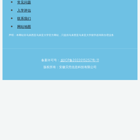
常见问题
入学评估
联系我们
网站地图
声明：本网站非马来西亚马来亚大学官方网站，只提供马来西亚马来亚大学留学咨询和办理业务.
备案许可号：
皖ICP备2022015257号-11
版权所有：安徽贝壳信息科技有限公司