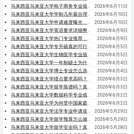
马来西亚马来亚大学电子商务专业值不值得选？行业趋势已经很明显
2026年6月11日
马来西亚马来亚大学学制几年最合理？不同专业学制差异与真实学习周期解析
2026年6月10日
马来西亚马来亚大学申请难度曝光，原来真正卡人的不是成绩
2026年6月10日
马来西亚马来亚大学英语要求详细整理，语言成绩不够还有机会吗？
2026年6月9日
马来西亚马来亚大学热门专业推荐，这几个方向申请热度明显上涨
2026年6月9日
马来西亚马来亚大学专升硕真的可行吗？大专生逆袭路线曝光
2026年6月5日
马来西亚马来亚大学生物医学专业值得读吗？真实课程与发展前景全面解析
2026年6月5日
马来西亚马来亚大学一年制硕士为什么这么受欢迎？时间优势太明显
2026年6月4日
马来西亚马来亚大学博士专业怎么选？热门研究方向一次整理清楚
2026年6月4日
马来西亚马来亚大学绩点要求高吗？低GPA学生还有这些机会
2026年6月3日
马来西亚马来亚大学留学靠谱吗？真实认可度与含金量全面解析
2026年6月3日
马来西亚马来亚大学数据科学专业值不值得读？行业趋势已经给出答案
2026年6月2日
马来西亚马来亚大学为何受中国家庭青睐？真实原因全面解析
2026年6月2日
马来西亚马来亚大学法学专业申请攻略：文科生必须提前了解的关键条件与路径
2026年5月29日
马来西亚马来亚大学留学预算怎么做最合理？很多家庭忽略了隐藏花费
2026年5月29日
马来西亚马来亚大学留学安全吗？真实校园与治安情况全面解析
2026年5月28日